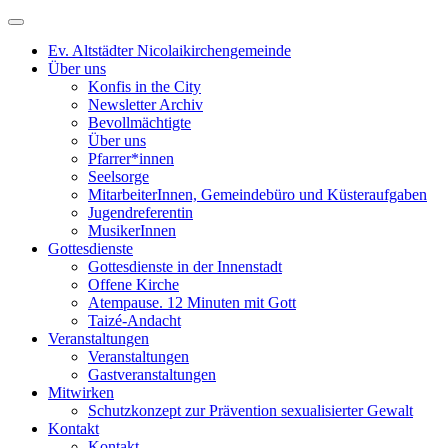
Ev. Altstädter Nicolaikirchengemeinde
Über uns
Konfis in the City
Newsletter Archiv
Bevollmächtigte
Über uns
Pfarrer*innen
Seelsorge
MitarbeiterInnen, Gemeindebüro und Küsteraufgaben
Jugendreferentin
MusikerInnen
Gottesdienste
Gottesdienste in der Innenstadt
Offene Kirche
Atempause. 12 Minuten mit Gott
Taizé-Andacht
Veranstaltungen
Veranstaltungen
Gastveranstaltungen
Mitwirken
Schutzkonzept zur Prävention sexualisierter Gewalt
Kontakt
Kontakt